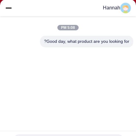
Hannah
5:08 PM
إرسال
Good day, what product are you looking for?
عنوان
الغرف 2408،2409،2410 ، مبنى Huakun ، رقم 200 القسم 2
Xiangfu East Road ، شارع Dongjing ، منطقة Yuhua ،
Changsha ، الصين
JOHO STEEL CO., LTD
نوعية جيدة الصين أنبوب فولاذي غير ملحوم المورد. حقوق