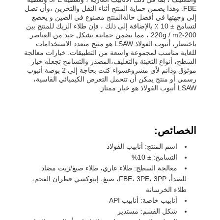
FBE. وهذا يضمن حماية المنتج أثناء النقل والتخزين ،وأن تصل
إلى وجهتها في أفضل حالةالمنتج مصنوع في الصين و يخضع
لتسامح ± 10 ٪ بالإضافة إلى ذلك ، فإن طلاء الزيك للمنتج بين
200-220g / m2 ، مما يضمن حمايته بشكل جيد من العناصر.
باختصار، أنبوب الفولاذ LSAW هو منتج متعدد الاستخدامات
للغاية مناسب لمجموعة واسعة من التطبيقات. خيارات معالجة
السطح، أنواع التعبئة والتغليف،المصدر والتسامح تجعله خيار
موثوق ودائم لأي مشروعسواء كنت بحاجة إلى 2 بوصة أنبوب
رسمي أو منتج يمكن أن تتحمل التعرض الكيميائي القاسية،
LSAW أنبوب الفولاذ هو خيار ممتاز.
الخصائص:
اسم المنتج: أنابيب الفولاذ
التسامح: ± 10%
معالجة السطح: طلاء عاري، طلاء صبغ/زيت مضاد
للصدأ، FBE، 3PE، 3PP، صبغ، إيبوكسي قطران الفحم،
طلاء الخرسانة
أنابيب خاصة: أنابيب API
شكل القسم: مستدير