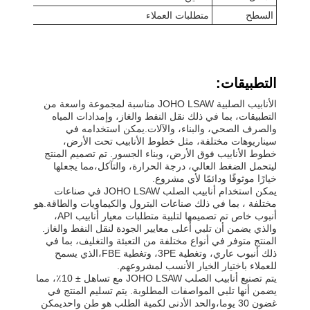
السطح
متطلبات العملاء
التطبيقات:
الأنابيب الصلبية JOHO LSAW مناسبة لمجموعة واسعة من
التطبيقات، بما في ذلك نقل النفط والغاز، وإمدادات المياه
والصرف الصحي، والبناء، والآلات.يمكن استخدامه في
سيناريوهات مختلفة، مثل خطوط الأنابيب تحت الأرض،
خطوط الأنابيب فوق الأرض، وبناء الجسور. تم تصميم المنتج
ليتحمل الضغط العالي، درجة الحرارة، والتآكل،مما يجعلها
خيارًا موثوقًا ودائمًا لأي مشروع.
يمكن استخدام أنابيب الصلب JOHO LSAW في صناعات
مختلفة ، بما في ذلك صناعات البترول والكيماويات والطاقة.هو
أنبوب خاص تم تصميمها لتلبية متطلبات معيار أنابيب API،
والذي يضمن أن تلبي أعلى معايير الجودة لنقل النفط والغاز.
المنتج متوفر في أنواع مختلفة من التعبئة والتغليف، بما في
ذلك أنبوب عاري، وتغطية 3PE، وتغطية FBE،الذي يسمح
للعملاء باختيار الخيار الأنسب لمشروعهم.
يتم تصنيع أنابيب الصلب JOHO LSAW مع تساهل ± 10٪، مما
يضمن أنها تلبي المواصفات المطلوبة. يتم تسليم المنتج في
غضون 30 يوما،والحد الأدنى لكمية الطلب هو طن واحديمكن