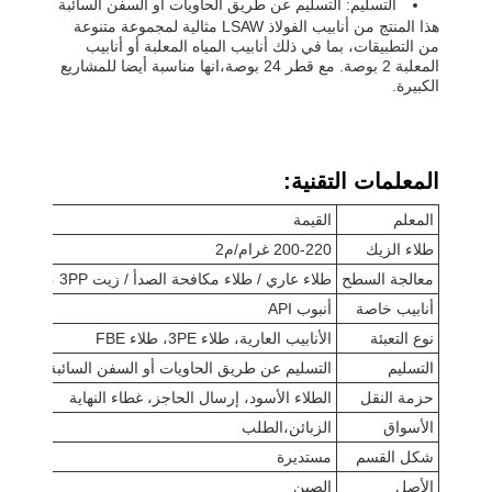
التسليم: التسليم عن طريق الحاويات أو السفن السائبة
هذا المنتج من أنابيب الفولاذ LSAW مثالية لمجموعة متنوعة
من التطبيقات، بما في ذلك أنابيب المياه المعلبة أو أنابيب
المعلبة 2 بوصة. مع قطر 24 بوصة،انها مناسبة أيضا للمشاريع
الكبيرة.
المعلمات التقنية:
المعلم
القيمة
طلاء الزيك
200-220 غرام/م2
معالجة السطح
طلاء عاري / طلاء مكافحة الصدأ / زيت FBE ، 3PE ، 3PP ، مصقول ، أكسيد البترول البتروني ، طلاء الخرسانة
أنابيب خاصة
أنبوب API
نوع التعبئة
الأنابيب العارية، طلاء 3PE، طلاء FBE
التسليم
التسليم عن طريق الحاويات أو السفن السائبة
حزمة النقل
الطلاء الأسود، إرسال الحاجز، غطاء النهاية
الأسواق
الزبائن،الطلب
شكل القسم
مستديرة
الأصل
الصين