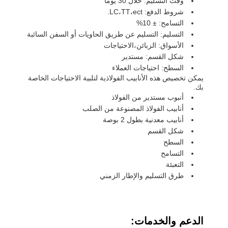
وقت التسليم: خلال 30 يوماً
شروط الدفع: LC،TT،ect.
التسامح: ± 10%
التسليم: التسليم عن طريق الحاويات أو السفن السائبة
الأسواق: الزبائن،الاحتياجات
شكل القسم: مستدير
السطح: احتياجات العملاء
يمكن تخصيص هذه الأنابيب الفولاذية لتلبية الاحتياجات الخاصة
بك.
أنبوب مستدير من الفولاذ
أنابيب الفولاذ المصنوعة من الصلب
أنابيب معدنية بطول 2 بوصة
شكل القسم
السطح
التسامح
التعبئة
طرق التسليم والإطار الزمني
الدعم والخدمات: