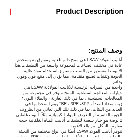
Product Description
وصف المنتج:
أنابيب الفولاذ LSAW هي منتج دائم للغاية وموثوق به يستخدم
عادة في مختلف الصناعات لمجموعة واسعة من التطبيقات.هذا
الأنبوب المستدير من الصلب مصنوع باستخدام مواد عالية
الجودة وتقنيات تصنيع متقدمة، مما يؤدي إلى منتج قوي وقوي
ودائم.
واحدة من الميزات الرئيسية للأنابيب الفولاذية LSAW هي
خيارات المعالجة السطحية. المنتج متوفر في مجموعة من
المعالجات السطحية ، بما في ذلك العارية ، والطلاء اللون /
زيت مضاد للصدأ ، FBE ، 3PE ،3PPويتم استخدامها في
العديد من البيئات، بما في ذلك تلك التي تعاني من الظروف
الجوية القاسية أو التعرض للمواد الكيميائية.مثلاً، أنبوب غلفاني
2 بوصة هو خيار شعبية لتطبيقات أنابيب المياه الغلفانية حيث
مقاومة التآكل أمر بالغ الأهمية.
تتوفر أنابيب الفولاذ LSAW أيضًا في أنواع مختلفة من التعبئة
والتغليف ، بما في ذلك الأنابيب العارية ، وتغطية 3PE وتغطية