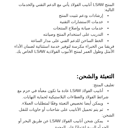
المنتج LSAW أنابيب الفولاذ يأتي مع الدعم التقني والخدمات
التالية:
إرشادات ودعم تثبيت المنتج
خدمات الاستشارات التقنية
خدمات صيانة وإصلاح المنتجات
التدريب على استخدام المنتج وصيانته
الخط الساخن للدعم الفني على مدار الساعة
فريقنا من الخبراء مكرسة لتوفير خدمة استثنائية لضمان الأداء
الأمثل وطول العمر لمنتج الأنبوب الفولاذية LSAW الخاص بك.
التعبئة والشحن:
تغليف المنتج:
أنابيب الفولاذ LSAW عادة ما تكون معبأة في حزم مع
شرائط الفولاذ والغطاءات البلاستيكية لحماية النهايات.
ويمكن أيضا تخصيص التعبئة وفقًا لمتطلبات العملاء.
ثم يتم تحميل الأنابيب على شاحنات أو حاويات للنقل.
الشحن:
يمكن شحن أنابيب الفولاذ LSAW عن طريق البحر أو
الجو أو البرية اعتمادًا على الوجهة.