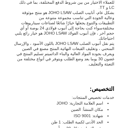
للعملاء الاختيار من بين شروط الدفع المختلفة، بما في ذلك
LC و TT.
بشكل عام، أنابيب الصلب JOHO LSAW هو منتج موثوقة
وعالية الجودة التي تناسب مجموعة متنوعة من
التطبيقات.والتنوع يجعلها خيارًا شائعًا لصناعات سيناريوهات
مختلفةسواء كنت بحاجة إلى أنبوب فولاذي 24 بوصة أو أي
حجم آخر ، فإن أنبوب الفولاذ JOHO LSAW هو خيار رائع يلبي
احتياجاتك.
يتم نقل أنبوب الصلب JOHO LSAW باللون الأسود ، والإرسال
المنحني ، وتغليف القبعات النهائية.المنتج مصنع في الصين
ويعرف بجودة المواد العالية والبناء الدائميتم تسليم المنتج في
غضون 30 يوما بعد وضع الطلب ويتوفر في أنواع مختلفة من
التعبئة والتغليف.
التخصيص:
خدمات تخصيص المنتجات:
اسم العلامة التجارية: JOHO
مكان المنشأ: الصين
شهادة: ISO 9001
الحد الأدنى لكمية الطلب: 1 طن