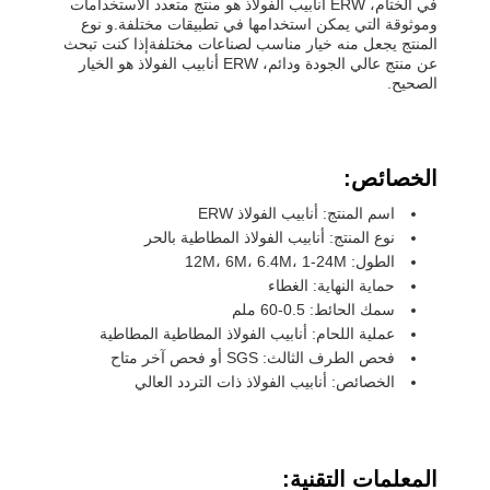
في الختام، ERW أنابيب الفولاذ هو منتج متعدد الاستخدامات
وموثوقة التي يمكن استخدامها في تطبيقات مختلفة.و نوع
المنتج يجعل منه خيار مناسب لصناعات مختلفةإذا كنت تبحث
عن منتج عالي الجودة ودائم، ERW أنابيب الفولاذ هو الخيار
الصحيح.
الخصائص:
اسم المنتج: أنابيب الفولاذ ERW
نوع المنتج: أنابيب الفولاذ المطاطية بالحر
الطول: 12M، 6M، 6.4M، 1-24M
حماية النهاية: الغطاء
سمك الحائط: 0.5-60 ملم
عملية اللحام: أنابيب الفولاذ المطاطية المطاطية
فحص الطرف الثالث: SGS أو فحص آخر متاح
الخصائص: أنابيب الفولاذ ذات التردد العالي
المعلمات التقنية: