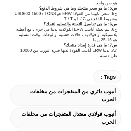
هو طن واحد.
س5: ما هو سعر منتجك وما هي شروط الدفع؟
ج5: سعر أنابيبنا من الفولاذ ERW هو USD600-1500 / TONS
وشروط الدفع هي L / C و T / T.
س6: ما هي تفاصيل التعبئة والتسليم لنتجك؟
ج6: يتم تعبئة أنابيب ERW الفولاذية لدينا في حزم ، مع أغطية
بلاستيكية أو فولاذية ، حالات خشبية أو لوحات. وقت التسليم
هو 15-25 يوما.
س7: ما هي قدرة إمداد منتجك؟
A7: لدينا ERW أنابيب الفولاذ لديها قدرة التوريد من 10000
طن / سنة.
Tags：
أنبوب دائري من المتفجرات من مخلفات
الحرب
أنبوب فولاذي معتدل المتفجرات من مخلفات
الحرب