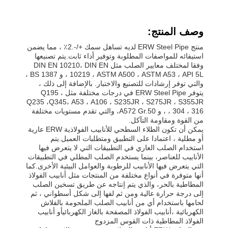
وصف المنتج:
منتج ERW Steel Pipe لديه تساهل سمك +/-.2٪ ، مما يضمن
استيفائه للمواصفات المطلوبة وتوفير أداء ثابت.يتم تصنيعها
وفقا لمختلف معايير الصلب مثل DIN EN 10210، DIN EN
10219 ، ASTM A500 ، ASTM A53 ، API 5L ، و BS 1387 ،
والتي توفر إرشادات للتصنيع والاختبار. بالإضافة إلى ذلك ،
يتوفر ERW Steel Pipe في درجات مختلفة مثل Q195 ،
Q235 ،Q345، A53 ، A106 ، S235JR ، S275JR ، S355JR
، 304 ، 316 ، و A572 Gr.50، والتي تقدم مستويات مختلفة
من القوة ومقاومة التآكل.
يمكن أن تكون الطلاء السطحي للأنابيب الفولاذية ERW عارية
أو مطلية ، اعتمادا على التطبيق ومتطلبات العميل.يتم
استخدام الصلب العاري في التطبيقات التي لا يتعرض فيها
الأنابيب للعناصر، بينما يستخدم الصلب المطلي في التطبيقات
التي يتعرض فيها الأنابيب للرطوبة والعوامل البيئية الأخرى.كما
أنها متوفرة في أنواع مختلفة من المنتجات مثل أنابيب الفولاذ
المطاطية بالحر، والذي يتم إنتاجه عن طريق تسخين الصلب
إلى درجة حرارة عالية ومن ثم لفها إلى شكل أسطواني ، ثم
لحامها باستخدام أي من أنابيب الصلب الملحومة بالفلاش
الكهربائية ،أنابيب الفولاذ المصفحة بالغاز الكهربائيأو أنابيب
الفولاذ المطاطية ذات القوس المزدوج