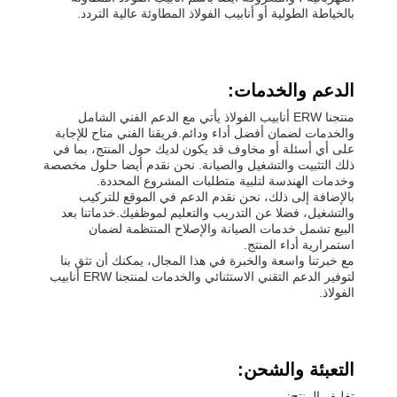
بالخياطة الطولية أو أنابيب الفولاذ المطاوئة عالية التردد.
الدعم والخدمات:
منتجنا ERW أنابيب الفولاذ يأتي مع الدعم الفني الشامل
والخدمات لضمان أفضل أداء ودائم.فريقنا الفني متاح للإجابة
على أي أسئلة أو مخاوف قد يكون لديك حول المنتج، بما في
ذلك التثبيت والتشغيل والصيانة. نحن نقدم أيضا حلول مخصصة
وخدمات الهندسة لتلبية متطلبات المشروع المحددة.
بالإضافة إلى ذلك، نحن نقدم الدعم في الموقع للتركيب
والتشغيل، فضلا عن التدريب والتعليم لموظفيك.خدماتنا بعد
البيع تشمل خدمات الصيانة والإصلاح المنتظمة لضمان
استمرارية أداء المنتج.
مع خبرتنا واسعة والخبرة في هذا المجال، يمكنك أن تثق بنا
لتوفير الدعم التقني الاستثنائي والخدمات لمنتجنا ERW أنابيب
الفولاذ.
التعبئة والشحن:
تغليف المنتج: