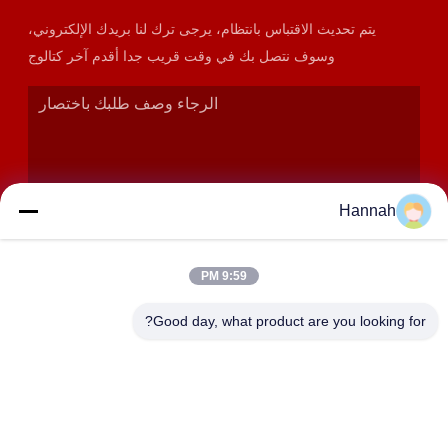
يتم تحديث الاقتباس بانتظام، يرجى ترك لنا بريدك الإلكتروني،
وسوف نتصل بك في وقت قريب جدا أقدم آخر كتالوج
Hannah
9:59 PM
إرسال
Good day, what product are you looking for?
عنوان
الغرف 2408،2409،2410 ، مبنى Huakun ، رقم 200 القسم 2
Xiangfu East Road ، شارع Dongjing ، منطقة Yuhua ،