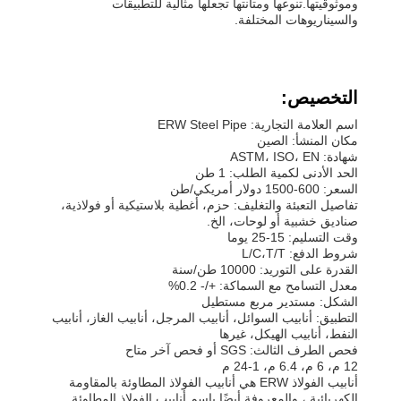
وموثوقيتها.تنوعها ومتانتها تجعلها مثالية للتطبيقات
والسيناريوهات المختلفة.
التخصيص:
اسم العلامة التجارية: ERW Steel Pipe
مكان المنشأ: الصين
شهادة: ASTM، ISO، EN
الحد الأدنى لكمية الطلب: 1 طن
السعر: 600-1500 دولار أمريكي/طن
تفاصيل التعبئة والتغليف: حزم، أغطية بلاستيكية أو فولاذية،
صناديق خشبية أو لوحات، الخ.
وقت التسليم: 15-25 يوما
شروط الدفع: L/C،T/T
القدرة على التوريد: 10000 طن/سنة
معدل التسامح مع السماكة: +/- 0.2%
الشكل: مستدير مربع مستطيل
التطبيق: أنابيب السوائل، أنابيب المرجل، أنابيب الغاز، أنابيب
النفط، أنابيب الهيكل، غيرها
فحص الطرف الثالث: SGS أو فحص آخر متاح
12 م، 6 م، 6.4 م، 1-24 م
أنابيب الفولاذ ERW هي أنابيب الفولاذ المطاوئة بالمقاومة
الكهربائية ، والمعروفة أيضًا باسم أنابيب الفولاذ المطاوئة