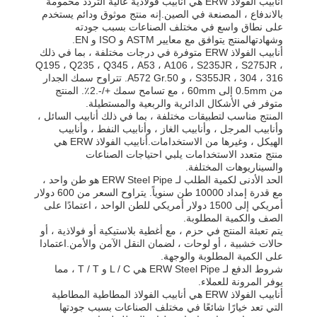
أنابيب الفولاذ ERW هي أنابيب فولاذية عالية التردد محمومة
بالاندفاع ، المصنعة في الصين.إنه منتج موثوق ودائم يستخدم
على نطاق واسع في مختلف الصناعات بسبب جودته
وشهادتهالمنتج يتوافق مع معايير ASTM و ISO و EN.
أنابيب الفولاذ ERW متوفرة في درجات مختلفة ، بما في ذلك
Q195 ، Q235 ، Q345 ، A53 ، A106 ، S235JR ، S275JR ،
S355JR ، 304 ، 316 ، و A572 Gr.50. تتراوح سمك الجدار
من 0.5mm إلى 60mm ، مع تسامح سمك +/-.2٪. المنتج
متوفر في الأشكال الدائرية والربعية والمستطيلة.
المنتج مناسب لتطبيقات مختلفة ، بما في ذلك أنابيب السائل ،
وأنابيب المرجل ، وأنابيب الغاز ، وأنابيب النفط ، وأنابيب
الهيكل ، وغيرها من الاستخدامات.أنابيب الفولاذ ERW هي
منتج متعدد الاستخدامات يلبي احتياجات الصناعات
والسيناريوهات المختلفة.
الحد الأدنى لكمية الطلب لـ ERW Steel Pipe هو طن واحد ،
مع قدرة إمداد 10000 طن سنوياً. يتراوح السعر من 600 دولار
أمريكي إلى 1500 دولار أمريكي للطن الواحد ، اعتمادًا على
الصف والكمية المطلوبة.
يتم تعبئة المنتج في حزم ، مع أغطية بلاستيكية أو فولاذية ، أو
حالات خشبية ، أو لوحات ، لضمان النقل الآمن والأمن.اعتمادا
على الكمية المطلوبة والوجهة.
شروط الدفع لـ ERW Steel Pipe هي L / C و T / T ، مما
يوفر المرونة للعملاء.
أنابيب الفولاذ ERW هي أنابيب الفولاذ المطاطية المطاطية
التي تعد خيارًا شائعًا في مختلف الصناعات بسبب جودتها