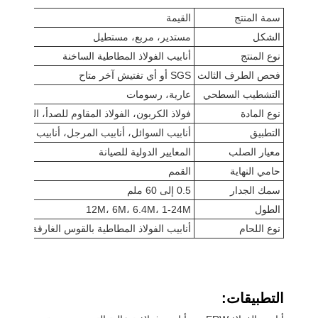
سمة المنتج
القيمة
الشكل
مستدير، مربع، مستطيل
نوع المنتج
أنابيب الفولاذ المطاطية الساخنة
فحص الطرف الثالث
SGS أو أي تفتيش آخر متاح
التشطيب السطحي
عارية، رسومات
نوع المادة
فولاذ الكربون، الفولاذ المقاوم للصدأ، الفولاذ ذ
التطبيق
أنابيب السوائل، أنابيب المرجل، أنابيب الغاز، أنا
معيار الصلب
المعايير الدولية للصيانة
حامي النهاية
القمم
سمك الجدار
0.5 إلى 60 ملم
الطول
12M، 6M، 6.4M، 1-24M
نوع اللحام
أنابيب الفولاذ المطاطية بالقوس الغارقة، أنابيب ا
التطبيقات: