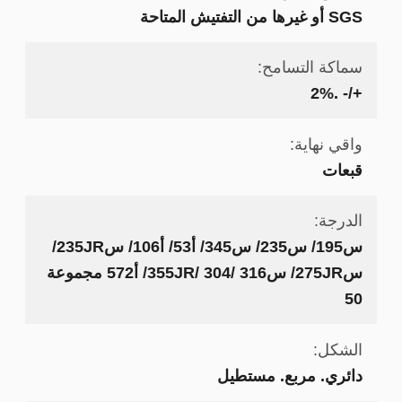
SGS أو غيرها من التفتيش المتاحة
سماكة التسامح:
+/- .2%
واقي نهاية:
قبعات
الدرجة:
س195/ س235/ س345/ أ53/ أ106/ س235JR/
س275JR/ س355JR/ 304/ 316/ أ572 مجموعة
50
الشكل:
دائري. مربع. مستطيل