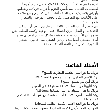
عادة ما يتم تعبئة أنابيب ERW الفولاذية في حزم أو وفقًا
لمتطلبات العميل. يتم تأمين الحزم بأحزمة فولاذية وتغطيتها
بأوراق بلاستيكية لمنع التلف أثناء النقل.كما يتم وضع علامة
على الأنابيب مع التفاصيل مثل الحجم، الدرجة، والشعار
شحن المنتج:
يتم شحن أنابيب الصلب ERW عن طريق البحر أو السكك
الحديدية أو النقل البري اعتمادًا على الوجهة وكمية الطلب.نحن
نضمن أن الأنابيب محملة ومثبتة بشكل صحيح لمنع أي ضرر
أثناء النقلنحن أيضا نقدم وثائق الشحن مثل فاتورة الشحن،
الفاتورة التجارية، وقائمة التعبئة للعملاء.
الأسئلة الشائعة:
س1: ما هو اسم العلامة التجارية للمنتج؟
ج1: الاسم التجاري لمنتجنا هو ERW Steel Pipe.
س2: أين يتم تصنيع المنتج؟
ج2: أنابيبنا من الفولاذ ERW مصنوعة في الصين
س3: ما هي الشهادات التي تمتلكها منتجاتك؟
ج3: أنابيب الفولاذ ERW لدينا معتمدة مع شهادات ASTM و
ISO و EN.
س4: ما هو الحد الأدنى لكمية الطلب لمنتجك؟
الجواب: الحد الأدنى لكمية الطلب لـ ERW Steel Pipes لدينا