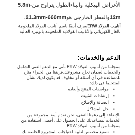
الأغراض الهيكلية والبناءالطول يتراوح من
5.8m-
12m
والقطر الخارجي هو
21.3mm-660mm
.
أنابيب الفولاذ ERW
يُعرف أيضًا باسم أنابيب الفولاذ الملحومة
بالغاز الكهربائي والأنابيب الفولاذية الملحومة بالوتيرة العالية
الدعم والخدمات:
منتجاتنا من أنابيب الفولاذ ERW تأتي مع الدعم الفني الشامل
والخدمات لضمان نجاح مشروعك.فريقنا من الخبراء متاح
للمساعدة في أي أسئلة أو مخاوف قد يكون لديك بشأن
المنتجبما في ذلك:
مواصفات المنتج وأبعاده
إرشادات التثبيت
الصيانة والإصلاح
حل المشاكل
بالإضافة إلى دعمنا التقني، نحن نقدم أيضا مجموعة من
الخدمات لمساعدتك على الحصول على أقصى استفادة من
منتجاتنا من أنابيب الفولاذ ERW:
تصنيع مخصص لتلبية احتياجات المشروع الخاصة بك