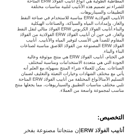
المطاطية الطولية هي أنواع أنابيب الفولاذ ERW المتاحة
للشراء.تم تصميم هذه الأنابيب لتلبية مناسبات مختلفة
التطبيقات والسيناريوهات.
الأنابيب الفولاذية ERW مناسبة للاستخدام في صناعة النفط
والغاز، وإمدادات المياه والسباكة، والصناعات الهيكلية
والبناء.أنابيب الفولاذ الكربوني ERW الفولاذ مثالي لنقل النفط
والغاز، في حين أن أنابيب الفولاذ ERW الفولاذية من الفولاذ
المقاوم للصدأ هي الأنسب لتوفير المياه والأنابيب. أنابيب
الفولاذ ERW المصنوعة من الفولاذ اللاصق مناسبة لصناعات
البناء والبناء.
في الختام، أنابيب الفولاذ ERW هي منتج موثوقة وعالية
الجودة التي هي متعددة الاستخدامات ومناسبة لمختلف
الصناعات. يمكن للعملاء شراء المنتج بسهولة،مع العلم أنه
يأتي مع مختلف الشهادات وخيارات التعبئة والتغليف لضمان
التسليم الآمنالأنواع المختلفة من أنابيب الفولاذ ERW المتاحة
تلبي مختلف مناسبات التطبيق والسيناريوهات، مما يجعلها منتج
مناسب لمجموعة واسعة من العملاء.
التخصيص:
أنابيب الفولاذ ERW
إن منتجاتنا مصنوعة بفخر