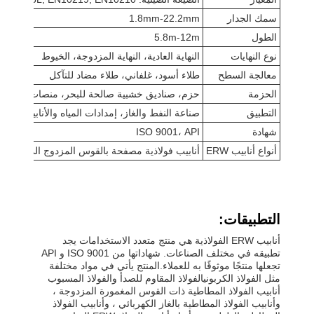
سمك الجدار
1.8mm-22.2mm
الطول
5.8m-12m
نوع النهايات
النهاية العادية، النهاية المزدوجة، الخيوط
معالجة السطح
طلاء أسود، غلفاني، طلاء مضاد للتآكل
الحزمة
حزم، صناديق خشبية صالحة للبحر، منصات خشبية
التطبيق
صناعة النفط والغاز، إمدادات المياه والأنابيب، الهياك
شهادة
ISO 9001، API
أنواع أنابيب ERW
أنابيب فولاذية مصفحة بالقوس المزدوج المغمورة، أن
التطبيقات:
أنابيب ERW الفولاذية هي منتج متعدد الاستخدامات يجد
تطبيقه في مختلف الصناعات. شهاداتها من ISO 9001 و API
تجعلها منتجًا موثوقًا به للعملاء.المنتج يأتي في مواد مختلفة
مثل الفولاذ الكربونيالفولاذ المقاوم للصدأ والفولاذ المسبوب
أنابيب الفولاذ المطاطية ذات القوس المغمورة المزدوجة ،
وأنابيب الفولاذ المطاطية بالغاز الكهربائي ، وأنابيب الفولاذ