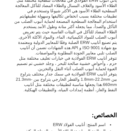
يأتي أنبوب ERW الفولاذي في معالجات سطحية مختلفة مثل
الطلاء الأسود والغلاف المسال والطلاء المضاد للتآكل.المعالجة
السطحية الطلاء الأسود هي الأكثر شيوعًا وتستخدم في
تطبيقات مختلفة بسبب انخفاض تكاليفها وسهولة تطبيقهايتم
استخدام المعالجة السطحية المصنعة لحماية أنبوب الصلب من
التآكل والصدأ، مما يجعله أكثر متانة وطول الأمد.يستخدم
الطلاء المضاد للتآكل في البيئات القاسية حيث يتم تعريض
أنبوب الصلب للمواد الكيميائية، الماء، والمواد الآكلة الأخرى.
يتم تصنيع أنابيب ERW الصلبة وفقًا للمعايير الدولية ومعتمدة
مع شهادة ISO 9001 و API.هذه الشهادات تضمن أن أنابيب
الصلب تلبي معايير الجودة المطلوبة والمواصفات.
تتوفر أنابيب ERW الفولاذية في خيارات تغليف مختلفة مثل
حزم ، وأحواض خشبية صالحة للبحر ، وجلد خشبي.تم تصميم
العبوة لحماية أنبوب الصلب أثناء النقل والتخزين.
يتوفر أنابيب ERW الفولاذية في سمك جدار مختلف يتراوح
بين 1.8mm-22.2mm والقطر الخارجي يتراوح بين 21.3mm-
660mm.هذا يجعلها مناسبة لتطبيقات مختلفة مثل أنابيب
النفط والغاز، أنظمة إمدادات المياه، والتطبيقات الهيكلية.
الخصائص:
اسم المنتج: أنابيب الفولاذ ERW
المعالجة السطحية: الطلاء الأسود، الزجاج المكثف،