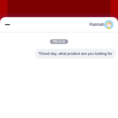
Hannah
4:15 PM
إرسال
Good day, what product are you looking for?
عنوان
الغرف 2408،2409،2410 ، مبنى Huakun ، رقم 200 القسم 2
Xiangfu East Road ، شارع Dongjing ، منطقة Yuhua ،
Changsha ، الصين
JOHO STEEL CO., LTD