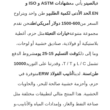
في
الصين
و يأتي مع
شهادات ASTM و ISO و
EN
.
الحد الأدنى لكمية الطلب
هو طن واحد ويتراوح
السعر من
600-1500 دولار أمريكي/طن
نحن نقدم
مجموعة متنوعة
خيارات التعبئة
مثل حزم، أغطية
بلاستيكية أو فولاذية، صناديق خشبية أو لوحات،
وما إلى ذلك
وقت التسليم 15-25 يوم
شروط الدفع
تشمل L / C و T / T، وقدرتنا على التوريد
10000
طن/سنة
. لدينا
أنابيب الفولاذ ERW
متوفرة في
حزم، وأحزمة خشبية صالحة للبحر، والحاويات
الخشبية. هذا المنتج مثالي لتطبيقات مختلفة مثل
صناعة النفط والغاز، وإمدادات المياه والأنابيب،و