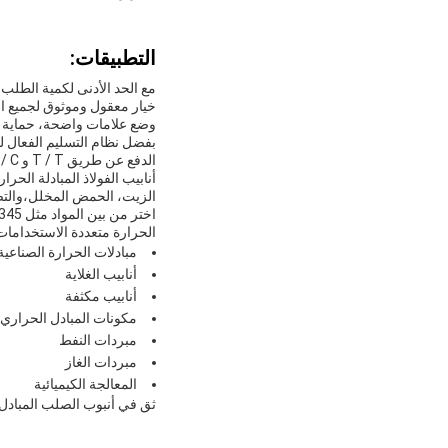
التطبيقات:
خيار معقول وموثوق لجميع اح
وضع علامات واضحة، حماية ال
الدفع عن طريق T / T و L / C ولدينا قدرة التوريد من 10,000 طن سنوياً.
أنابيب الفولاذ المبادلة ال
الزيت، الحمض المخلل،والتصب
الحرارة متعددة الاستخدامات
مبادلات الحرارة الصناعية
أنابيب الغلاية
أنابيب مكثفة
مكونات المبادل الحراري
مبردات النفط
مبردات الغاز
المعالجة الكيميائية
ثق في أنبوب الصلب المبادل ل