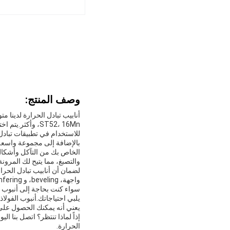
وصف المنتج:
ST52، 16Mn، وأك
للاستخدام في تطبيقات تبادل 
بالإضافة إلى مجموعة واسعة
الخاص بك من التآكل وأشكال 
والتصبغ، مما يتيح لك المرونة
لضمان أن أنابيب تبادل الحرا
واجهة، beveling، و chamfering.هذا يسمح لك لتخصيص الأنبوب الخاص بك لتناسب تطبيقك المحددلضمان توفير أفضل أداء ممكن.
سواء كنت بحاجة إلى أنبوب م
يلبي احتياجاتك.أنبوب الفولا
يعني أنه يمكنك الحصول على 
إذاً لماذا تنتظر؟ اتصل بنا ا
الحرارة.