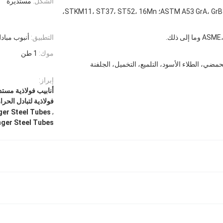
الشكل:
مستديرة
Q195، Q235، Q345؛ ASTM A53 GrA، GrB؛ STKM11، ST37، ST52، 16Mn،
ا إلى ذلك.
التطبيق:
أنبوب مباد
موك:
1 طن
حمضي، الطلاء الأسود، التلميع، التخميل، الجلفنة
إبراز:
أنابيب فولاذية مستد
فولاذية لتبادل الحرا
,
ger Steel Tubes
nger Steel Tubes