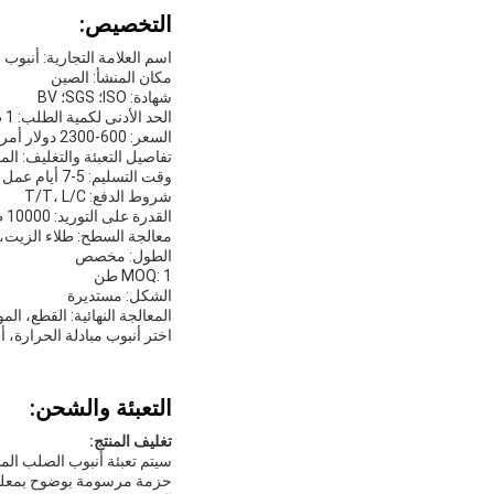
التخصيص:
اسم العلامة التجارية: أنبوب
مكان المنشأ: الصين
شهادة: ISO؛ SGS؛ BV
الحد الأدنى لكمية الطلب: 1 طن
السعر: 600-2300 دولار أمريكي/طن
تفاصيل التعبئة والتغليف: ال
وقت التسليم: 5-7 أيام عمل
شروط الدفع: T/T، L/C
القدرة على التوريد: 10000 طن/سنة
معالجة السطح: طلاء الزيت، ت
الطول: مخصص
MOQ: 1 طن
الشكل: مستديرة
المعالجة النهائية: القطع، ال
اختر أنبوب مبادلة الحرارة، أ
التعبئة والشحن:
تغليف المنتج:
سيتم تعبئة أنبوب الصلب الم
حزمة مرسومة بوضوح بمعلوما