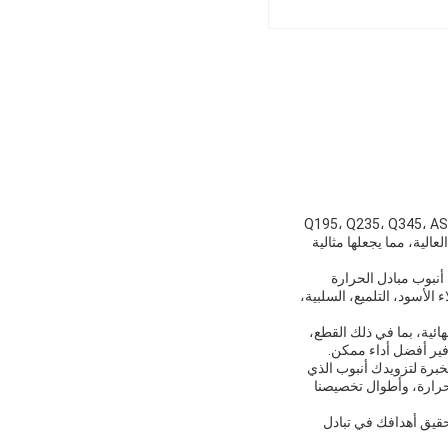
Q195، Q235، Q345، ASTM A53 GrA، GrB، STKM11، ،
العالية، مما يجعلها مثالية
نبوب مبادل الحرارة
لأسود، التلميع، السلبية،
ائية، بما في ذلك القطع،
خبرة لتزويدك أنبوب الذي
لحرارة، وأطوال تخصيصنا
تحقيق أهدافك في تبادل