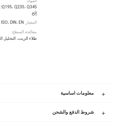
المواد:
إلخ.
المعيار:
ASME، ISO، DIN، EN وم
معالجة السطح:
طلاء الزيت، التخليل ال
معلومات اساسية
شروط الدفع والشحن