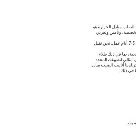
60-2300 دولار أمريكي / طن ، أنبوب الصلب مبادل الحرارة هو
مخصصة، وتأمين وتعزيز،
بفضل نظام التسليم الفعال لدينا، يمكنك أن تتوقع أن تصل أنابيب الفولاذ المبادل للحرارة الخاصة بك في غضون 5-7 أيام عمل. نحن نقبل
حية، بما في ذلك طلاء
مثالي لتطبيقك المحدد.
مثل Q195، Q235، Q345؛ ASTM A53 GrA، GrB؛ STKM11، ST37، ST52، 16Mn، وأكثر.لدينا أنابيب الصلب مبادل
 في ذلك:
 بك.