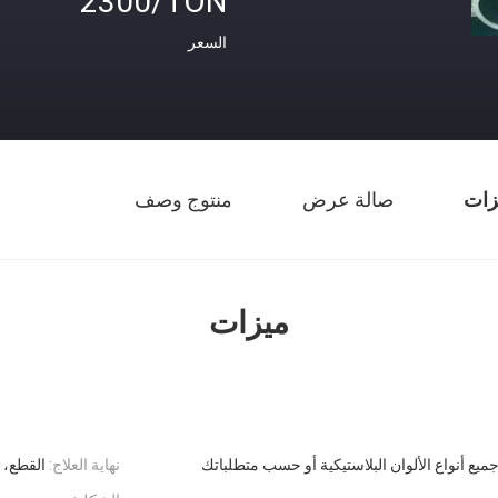
2300/TON
السعر
زات
صالة عرض
منتوج وصف
ميزات
ميع أنواع الألوان البلاستيكية أو حسب متطلباتك
نهاية العلاج:
القطع، 