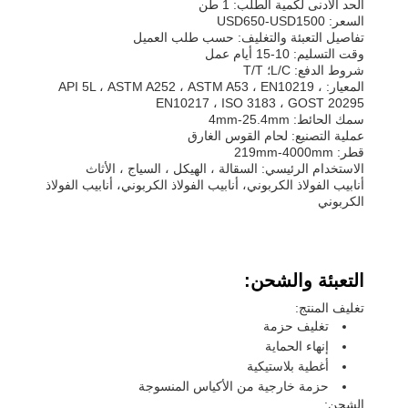
الحد الأدنى لكمية الطلب: 1 طن
السعر: USD650-USD1500
تفاصيل التعبئة والتغليف: حسب طلب العميل
وقت التسليم: 10-15 أيام عمل
شروط الدفع: L/C؛ T/T
المعيار: API 5L ، ASTM A252 ، ASTM A53 ، EN10219 ،
EN10217 ، ISO 3183 ، GOST 20295
سمك الحائط: 4mm-25.4mm
عملية التصنيع: لحام القوس الغارق
قطر: 219mm-4000mm
الاستخدام الرئيسي: السقالة ، الهيكل ، السياج ، الأثاث
أنابيب الفولاذ الكربوني، أنابيب الفولاذ الكربوني، أنابيب الفولاذ
الكربوني
التعبئة والشحن:
تغليف المنتج:
تغليف حزمة
إنهاء الحماية
أغطية بلاستيكية
حزمة خارجية من الأكياس المنسوجة
الشحن: