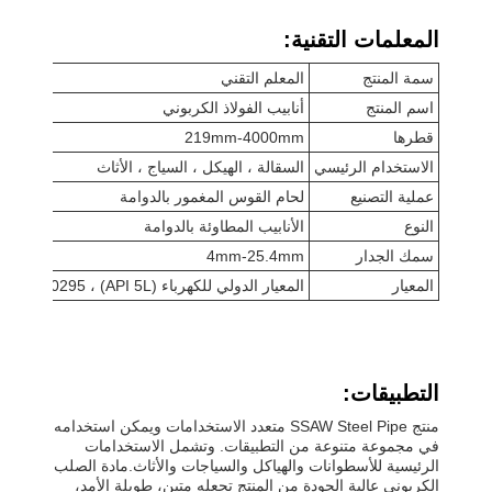
المعلمات التقنية:
سمة المنتج
المعلم التقني
اسم المنتج
أنابيب الفولاذ الكربوني
قطرها
219mm-4000mm
الاستخدام الرئيسي
السقالة ، الهيكل ، السياج ، الأثاث
عملية التصنيع
لحام القوس المغمور بالدوامة
النوع
الأنابيب المطاوئة بالدوامة
سمك الجدار
4mm-25.4mm
المعيار
المعيار الدولي للكهرباء (API 5L) ، ASTM A252 ، ASTM A53 ، EN10219 ، EN10217 ، ISO 3183 ، GOST 20295
التطبيقات:
منتج SSAW Steel Pipe متعدد الاستخدامات ويمكن استخدامه
في مجموعة متنوعة من التطبيقات. وتشمل الاستخدامات
الرئيسية للأسطوانات والهياكل والسياجات والأثاث.مادة الصلب
الكربوني عالية الجودة من المنتج تجعله متين، طويلة الأمد،