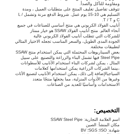
ومقاومة للتآكل والصدأ.
تتوقف تفاصيل تغليف المنتج على متطلبات العميل ، ومدة
التسليم هي 10-15 يوم عمل. شروط الدفع مرنة وتشمل L /
C و T / T.
أنابيب الفولاذ الكربوني هي منتج أساسي للصناعات في جميع
أنحاء العالم. منتج أنابيب الفولاذ SSAW هو خيار ممتاز
للشركات التي تتطلب أنابيب الفولاذ الكربوني عالية
الجودة.المدى الطويل، والسعر المناسب تجعله الاختيار المثالي
لتطبيقات مختلفة.
بعض السيناريوهات المحتملة التي يمكن استخدام منتج SSAW
Steel Pipe فيها تشمل البناء والزراعة والتصنيع. على سبيل
المثال ، يمكن لشركات البناء استخدام الأنابيب للأسطوانات
،بينما الشركات الزراعية يمكن استخدامها كعلامات
السياجبالإضافة إلى ذلك، يمكن استخدام الأنابيب لتصنيع الأثاث
وغيرها من الأدوات المنزلية، مما يجعلها منتجًا متعدد
الاستخدامات وأساسيًا للعديد من الصناعات.
التخصيص:
اسم العلامة التجارية: SSAW Steel Pipe
مكان المنشأ: الصين
شهادة: ISO؛ SGS؛ BV