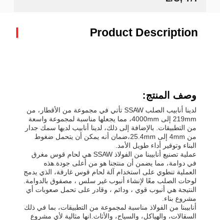
Product Description
وصف المنتج:
لدينا أنابيب الصلب SSAW تأتي في مجموعة من الأقطار، من
219mm إلى 4000mm، مما يجعلها مناسبة لمجموعة واسعة
من التطبيقات. بالإضافة إلى ذلك، لدينا أنابيب لديها سمك جدار
من 4mm إلى 25.4mm،ضمان أنه يمكن أن يتحمل ضغوط
البناء وتوفير أداء طويل الأمد.
عملية تصنيع أنابيبنا من الفولاذ SSAW هي لحام قوس مغرق
في دوامة، مما يضمن أن منتجنا هو من أعلى جودة.هذه
العملية تنطوي على استخدام آلة لحام قوس غارقة، الذي يدمج
لوحات الصلب معًا لإنشاء أنبوب غير سلس ، مصفوق بالدوامة.
النتيجة هي أنبوب قوي ، ودائم ، وقادر على تحمل صعوبات أي
مشروع بناء.
أنابيبنا من الفولاذ مناسبة لمجموعة من التطبيقات، بما في ذلك
السقالات، والهياكل، والسياج، والأثاث.انها مثالية لأي مشروع