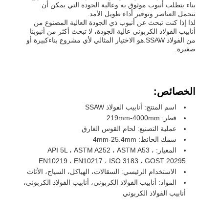
بناء يتطلب أنبوب موثوق به وعالية الجودة التي يمكن أن
تتحمل العناصر وتوفير أداء طويل الأمد.
لذا إذا كنت تبحث عن أنبوب ذي الجودة العالية المصنوع من
أنابيب الفولاذ الكربوني عالية الجودة، لا تبحث أكثر من أنبوبنا
من الفولاذ SSAW.هو الاختيار المثالي لأي مشروع بناءكبيرة أو
صغيرة.
الخصائص:
اسم المنتج: أنابيب الفولاذ SSAW
قطر: 219mm-4000mm
عملية التصنيع: لحام القوس الغارق
سمك الحائط: 4mm-25.4mm
المعيار: API 5L ، ASTM A252 ، ASTM A53 ،
EN10219 ، EN10217 ، ISO 3183 ، GOST 20295
الاستخدام الرئيسي: السقالات، الهياكل، السياج، الأثاث
المواد: أنابيب الفولاذ الكربوني، أنابيب الفولاذ الكربوني،
أنابيب الفولاذ الكربوني