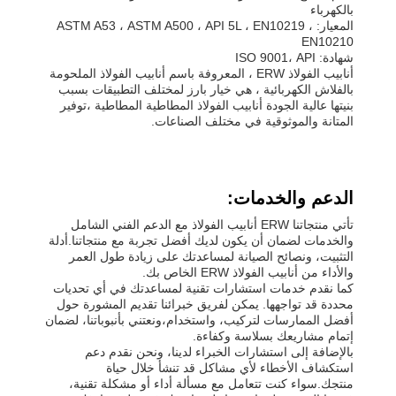
بالكهرباء
المعيار: ASTM A53 ، ASTM A500 ، API 5L ، EN10219 ،
EN10210
شهادة: ISO 9001، API
أنابيب الفولاذ ERW ، المعروفة باسم أنابيب الفولاذ الملحومة
بالفلاش الكهربائية ، هي خيار بارز لمختلف التطبيقات بسبب
بنيتها عالية الجودة أنابيب الفولاذ المطاطية المطاطية ،توفير
المتانة والموثوقية في مختلف الصناعات.
الدعم والخدمات:
تأتي منتجاتنا ERW أنابيب الفولاذ مع الدعم الفني الشامل
والخدمات لضمان أن يكون لديك أفضل تجربة مع منتجاتنا.أدلة
التثبيت، ونصائح الصيانة لمساعدتك على زيادة طول العمر
والأداء من أنابيب الفولاذ ERW الخاص بك.
كما نقدم خدمات استشارات تقنية لمساعدتك في أي تحديات
محددة قد تواجهها. يمكن لفريق خبرائنا تقديم المشورة حول
أفضل الممارسات لتركيب، واستخدام،ونعتني بأنبوباتنا، لضمان
إتمام مشاريعك بسلاسة وكفاءة.
بالإضافة إلى استشارات الخبراء لدينا، ونحن نقدم دعم
استكشاف الأخطاء لأي مشاكل قد تنشأ خلال حياة
منتجك.سواء كنت تتعامل مع مسألة أداء أو مشكلة تقنية،