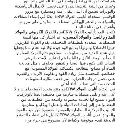
يتم استخدامها على نطاق واسع في بناء المباني والجسور
وغيرها من البنية التحتية.القدرة على تحمل الأحمال الديناميكية
والتوترات تضمن أن البنى تبقى آمنة ومستقرة مع مرور
الوقتيتم استخدام أنابيب الفولاذ ERW أيضًا في إنشاء السقالات
والسياجات والدعم الهيكلي المختلف ، مما يدل على مرونتها
وأهميتها في صناعة البناء.
تكوين المواد
أنابيب الفولاذ ERW
يشمل
الفولاذ الكربوني والفولاذ
المقاوم للصدأ والفولاذ المسبوب
، تم اختيار كل منها لتلبية
المتطلبات المحددة للتطبيقات المختلفة. يقدم الفولاذ الكربوني
خيارًا اقتصاديًا وموثوقًا به مع قوة جيدة وقابلية لحام.مما يجعلها
خيار شائع للعديد من التطبيقات الصناعيةيقدم الفولاذ المقاوم
للصدأ مقاومة للتآكل وغالبا ما يتم اختياره للاستخدام في
البيئات التي يكون فيها الصدأ والتدهور مخاوف ، مثل معالجة
المياه أو مصانع المعالجة الكيميائية.الفولاذ المسبوب، مع
خصائصها المحسنة مثل زيادة القوة ومقاومة الارتداء والقدرة
على تحمل درجات الحرارة المرتفعة ، مثالية للتطبيقات
المتخصصة التي تتطلب أداء أعلى.
في الختام،
أنابيب الفولاذ ERW
هو منتج متعدد الاستخدامات و لا
غنى عنه و يلبي متطلبات صارمة من مختلف الصناعاتوتركيب
المواد يسمح لها لخدمة مجموعة واسعة من التطبيقات من
النفط والغاز إلى إمدادات المياه والعمل الهيكليمع مقارنتها
للأنابيب الفولاذية المطاطية بالقوس المغمورة من حيث القوة
والجودة، تقف أنابيب الفولاذ ERW كدليل على تقنيات التصنيع
الحديثة،تقدم موثوقية وكفاءة لأي مشروع هي جزء من.