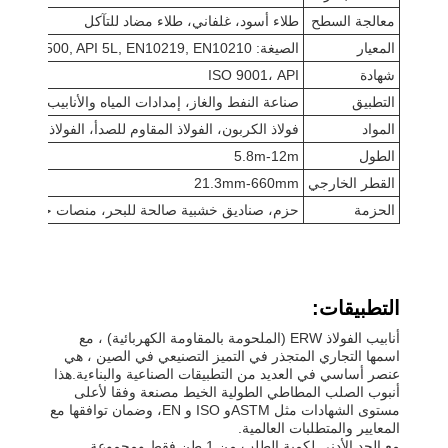
معالجة السطح
طلاء أسود، غلفاني، طلاء مضاد للتآكل
المعيار
الصيغة: ASTM A53, ASTM A500, API 5L, EN10219, EN10210
شهادة
ISO 9001، API
التطبيق
صناعة النفط والغاز، إمدادات المياه والأنابيب، الهياكل 
المواد
فولاذ الكربون، الفولاذ المقاوم للصدأ، الفولاذ المسبو
الطول
5.8m-12m
القطر الخارجي
21.3mm-660mm
الحزمة
حزم، صناديق خشبية صالحة للبحر، منصات خشبية
التطبيقات:
أنابيب الفولاذ ERW (الملحومة بالمقاومة الكهربائية) ، مع
اسمها التجاري المتجذر في التميز التصنيعي في الصين ، هي
عنصر أساسي في العديد من التطبيقات الصناعية والبناءية.هذا
أنبوب الصلب المطاطي الطولية الخيط مصنعة وفقا لأعلى
مستوى الشهادات مثل ASTMو ISO و EN، وضمان توافقها مع
المعايير والمتطلبات العالمية.
مع الحد الأدنى لكمية الطلب من 1 طن فقط ومجموعة