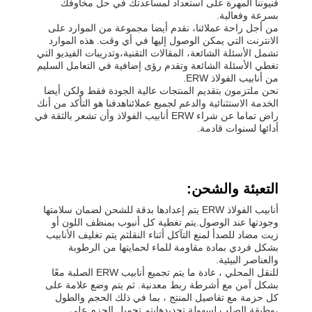
فنيوننا المهرة على استعداد لمساعدتك في حل مخاوفك
بسرعة وفعالية.
من أجل راحة عملائنا، نقدم أيضا مجموعة من الموارد على
الانترنت التي يمكن الوصول إليها في أي وقت. هذه الموارد
تشمل الأسئلة الشائعة، المقالات التقنية،وتدريبات الفيديو التي
تغطي الأسئلة الشائعة وتقدم رؤى إضافية في التعامل السليم
من أنابيب الفولاذ ERW.
نحن ملتزمون بتقديم المنتجات عالية الجودة فقط ولكن أيضا
الخدمة الاستثنائية والدعم لجميع عملائناهدفنا هو التأكد من أنك
راض تماما عن شراء ERW أنابيب الفولاذ وأن تشعر بالثقة في
أدائها لسنوات قادمة.
التعبئة والشحن:
أنابيب الفولاذ ERW يتم إعدادها بدقة للشحن لضمان سلامتها
وجودتها عند الوصول.يتم تغطية كل أنبوب بمنظف اللون أو
زيت مضاد للصدأ لمنع التآكل أثناء النقلثم يتم تغليف الأنابيب
بشكل فردي بمادة مقاومة للماء لحمايتها من الرطوبة
والعناصر البيئية.
للنقل المحلي ، عادة ما يتم تجميع أنابيب ERW الصلبة معًا
بشكل آمن مع أشرطة ربط معدنية. ثم يتم وضع علامة على
كل حزمة مع تفاصيل المنتج ، بما في ذلك الحجم والطول
،وطبقة الصلب لسهولة تحديدهايتم تحميل الحزم على