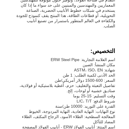
المعماريين والمهندسين والمبنيين على حد سواء.ما إذا كان
يستخدم في شبكات خطوط الأنابيب الحضرية، الصناعة
التحويلية، أو قطاعات الطاقة، هذا المنتج يقف كنموذج للجودة
والكفاءة في العالم المتطور باستمرار من تصنيع أنابيب
الصلب.
التخصيص:
اسم العلامة التجارية: ERW Steel Pipe
مكان المنشأ: الصين
شهادة: ASTM، ISO، EN
الحد الأدنى لكمية الطلب: 1 طن
السعر: 600-1500 دولار أمريكي/طن
تفاصيل التعبئة والتغليف: حزم، أغطية بلاستيكية أو فولاذية،
صناديق خشبية أو لوحات، إلخ.
وقت التسليم: 15-25 يوما
شروط الدفع: L/C، T/T
القدرة على التوريد: 10000 طن/سنة
نوع النهايات: النهاية العادية، النهاية المزدوجة، الخيوط
المعالجة السطحية: الطلاء الأسود، الزجاج المكثف، الطلاء
المضاد للتآكل
اسم المنتج: أنابيب الفولاذ ERW - أنابيب الفولاذ المصفحة