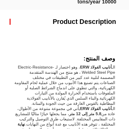
10000 tons/year
Product Description
وصف المنتج:
الـ
أنابيب الفولاذ ERW
، وهو اختصار لـ Electric-Resistance-
Welded Steel Pipe ، هو منتج من الهندسة المتقدمة
المصممة لتلبية عدد كبير من التطبيقات في مختلف
الصناعات.يتم تصنيع هذا الأنبوب من خلال عملية لحام المقاومة
الكهربائية، والتي تنطوي على اندماج الشرائط الصلبة أو
الملفوفات باستخدام الحرارة المولدة من التيارات
الكهربائية.والبناء السلس الذي يُقارن بالأنابيب الفولاذية
المطاطية بالقوس الغارقة من حيث الجودة والمتانة.
الـ
أنابيب الفولاذ ERW
يأتي في مجموعة متنوعة من الأطوال،
عادة من
5.8 متر إلى 12 متر
، مما يجعلها خيارًا مثاليًا للمشاريع
ذات المقاييس المختلفة. لاستيعاب طرق التوصيل والتركيب
المختلفة ، تتوفر هذه الأنابيب مع عدة أنواع من النهايات.
نهاية