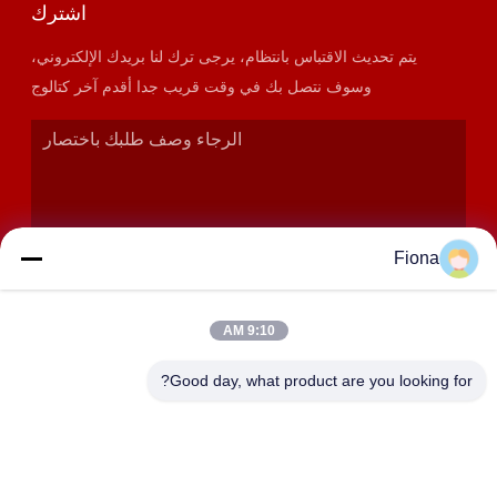
اشترك
يتم تحديث الاقتباس بانتظام، يرجى ترك لنا بريدك الإلكتروني،
وسوف نتصل بك في وقت قريب جدا أقدم آخر كتالوج
Fiona
9:10 AM
إرسال
Good day, what product are you looking for?
عنوان
الغرف 2408،2409،2410 ، مبنى Huakun ، رقم 200 القسم 2