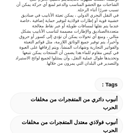
الشاحنات مع الحشو المناسب والدعم لمنع أي حركة يمكن أن
تسبب ضررًا أثناء الرحلة.
في النقل البحري الدولي ، يمكن تعبئة الأنابيب في صناديق
خشبية قوية أو إطارات فولاذية لتوفير حماية إضافية ،خاصة
عندما يتم نقلها لمسافات طويلة أو عبر نقاط معالجة
متعددةالصناديق والإطارات مصممة لتناسب الأنابيب بشكل
مثالي ، ومنع أي تحولات يمكن أن تؤدي إلى كسور أو حروق.
وأخيراً، يتم توفير جميع الوثائق اللازمة، مثل قوائم التعبئة
والفواتير التجارية وشهادات المنشأ، ويتم إرفاقها على العبوة
في كيس مقاوم للماء.هذا يضمن أن المنتجات يمكن تتبعها
وتحديدها طوال عملية النقل، وأن يمتثلوا لجميع لوائح الاستيراد
والتصدير في البلدان التي يمرون من خلالها.
Tags：
أنبوب دائري من المتفجرات من مخلفات
الحرب
أنبوب فولاذي معتدل المتفجرات من مخلفات
الحرب