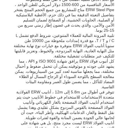
الأسعار التنافسية من 600-1500 دولار أمريكي للطن الواحد ،
ERW Steel Pipe متاح للمشاريع من جميع الحجم.المنتج يفتخر
بتفاصيل التعبئة الدقيقة بما في ذلك حزم، الأغطية البلاستيكية
أو الصلبية، الحاويات الخشبية، أو الصفائح لضمان التسليم
الآمن والآمن، والذي يحدث في غضون إطار زمني سريع من
15-25 يوما.
تلبية المرونة المالية للعملاء المتنوعين، شروط الدفع تشمل L
/ C و T / T، مع قدرة إمدادات ملحوظة من 10000 طن
سنويا.أنابيب الفولاذ ERW متوفرة مع خيارات نوع نهاية مختلفة
مثل النهاية العادية، النهاية المزدوجة، والخيوط، وتعزيز قابليتها
للتكيف عبر متطلبات تشغيلية مختلفة.
كل أنبوب فولاذ ERW يرافق شهادة ISO 9001 و API ، مما
يشهد على جودته و موثوقيته.يمكن أن تتحمل ضغوط و أحمال
مختلفة، مما يجعلها مناسبة لعدد كبير من السيناريوهات. يمكن
معالجة السطح باللوحة السوداء أو الزجاج المسال أو الطلاء
المضاد للتآكل ، مما يضمن طول العمر ومقاومة البيئات
القاسية.
تتوفر في أطوال من 5.8m إلى 12m ، أنابيب ERW الفولاذية
متعددة الاستخدامات للاستخدام في خطوط الأنابيب حيث يتم
استخدام أنابيب الفولاذ المصفحة بالغاز الكهربائي وأنابيب
الفولاذ المصفحة بالقوس المزدوج بشكل تقليدي.وهذا يشمل
نقل النفط والغاز، الدعامات الهيكلية، وأطر البناء، حيث أن
لحامها عالي الجودة يضمن المتانة والقوة لفترات طويلة.
أنابيب الفولاذ ERW ليست مجرد منتج، بل هي شهادة على
التقدم في صناعة الفولاذ، وتوفير حلول موثوقة للمهندسين