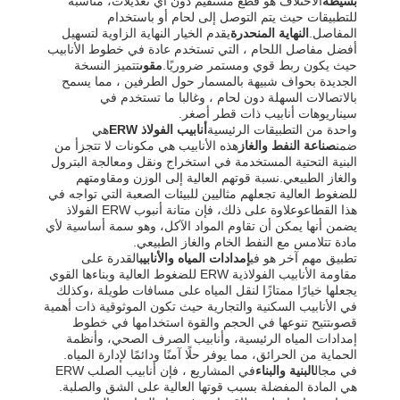
بسيطة
الاختلاف هو قطع مستقيم دون أي تعديلات، مناسبة
للتطبيقات حيث يتم التوصل إلى لحام أو باستخدام
المفاصل.
النهاية المنحدرة
يقدم الخيار النهاية الزاوية لتسهيل
أفضل مفاصل اللحام ، التي تستخدم عادة في خطوط الأنابيب
حيث يكون ربط قوي ومستمر ضروريًا.
مقوى
تتميز النسخة
الجديدة بحواف شبيهة بالمسمار حول الطرفين ، مما يسمح
بالاتصالات السهلة دون لحام ، وغالبا ما تستخدم في
سيناريوهات أنابيب ذات قطر أصغر.
واحدة من التطبيقات الرئيسية
أنابيب الفولاذ ERW
هي
ضمن
صناعة النفط والغاز
هذه الأنابيب هي مكونات لا تتجزأ من
البنية التحتية المستخدمة في استخراج ونقل ومعالجة البترول
والغاز الطبيعي.نسبة قوتهم العالية إلى الوزن ومقاومتهم
للضغوط العالية تجعلهم مثاليين للبيئات الصعبة التي تواجه في
هذا القطاعوعلاوة على ذلك، فإن متانة أنبوب ERW الفولاذ
يضمن أنها يمكن أن تقاوم المواد الآكل، وهو سمة أساسية لأي
مادة تتلامس مع النفط الخام والغاز الطبيعي.
تطبيق مهم آخر هو في
إمدادات المياه والأنابيب
القدرة على
مقاومة الأنابيب الفولاذية ERW للضغوط العالية وبناءها القوي
يجعلها خيارًا ممتازًا لنقل المياه على مسافات طويلة ،وكذلك
في الأنابيب السكنية والتجارية حيث تكون الموثوقية ذات أهمية
قصوىتتيح تنوعها في الحجم والقوة استخدامها في خطوط
إمدادات المياه الرئيسية، وأنابيب الصرف الصحي، وأنظمة
الحماية من الحرائق، مما يوفر حلًا آمنًا ودائمًا لإدارة المياه.
في مجال
البنية والبناء
في المشاريع ، فإن أنابيب الصلب ERW
هي المادة المفضلة بسبب قوتها العالية على الشق والصلبة.