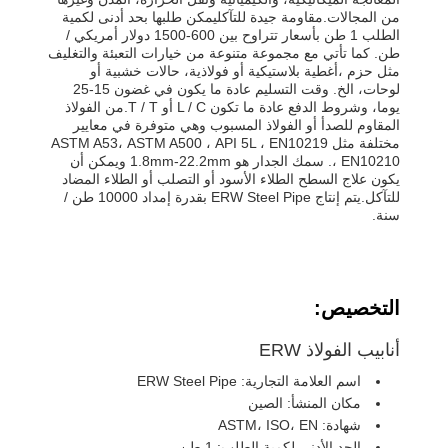
من المجالات.مقاومة جيدة للتآكليمكن طلبها بحد أدنى لكمية
الطلب 1 طن بأسعار تتراوح بين 600-1500 دولار أمريكي /
طن. كما تأتي مع مجموعة متنوعة من خيارات التعبئة والتغليف
مثل حزم ،أغطية بلاستيكية أو فولاذية، حالات خشبية أو
لوحات، الخ. وقت التسليم عادة ما يكون في غضون 15-25
يوما، وشروط الدفع عادة ما تكون L / C أو T / T.من الفولاذ
المقاوم للصدأ أو الفولاذ المسبوب وهي متوفرة في معايير
مختلفة مثل ASTM A53، ASTM A500 ، API 5L ، EN10219
، EN10210. سمك الجدار هو 1.8mm-22.2mm ويمكن أن
يكون علاج السطح الطلاء الأسود أو التصلب أو الطلاء المضاد
للتآكل.يتم إنتاج ERW Steel Pipe بقدرة إمداد 10000 طن /
سنة.
التخصيص:
أنابيب الفولاذ ERW
اسم العلامة التجارية: ERW Steel Pipe
مكان المنشأ: الصين
شهادة: ASTM، ISO، EN
الحد الأدنى لكمية الطلب: 1 طن