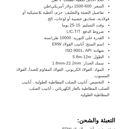
السعر: 600-1500 دولار أمريكي/طن
تفاصيل التعبئة والتغليف: حزم، أغطية بلاستيكية أو
فولاذية، صناديق خشبية أو لوحات، الخ.
وقت التسليم: 15-25 يوما
شروط الدفع: L/C،T/T
القدرة على التوريد: 10000 طن/سنة
اسم المنتج: أنابيب الفولاذ ERW
شهادة: ISO 9001، API
الطول: 5.8m-12m
سمك الجدار: 1.8mm-22.2mm
المواد: الفولاذ الكربوني، الفولاذ المقاوم للصدأ، الفولاذ
المسبوب
التخصص: أنابيب الصلب المطاطية الطولية ، أنابيب
الصلب المطاطية بالغاز الكهربائي ، أنابيب الصلب
المطاطية الطولية
التعبئة والشحن:
تعبئة وشحن أنابيب الفولاذ ERW