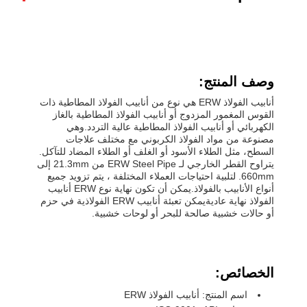
وصف المنتج:
أنابيب الفولاذ ERW هي نوع من أنابيب الفولاذ المطاطية ذات
القوس المغمور المزدوج أو أنابيب الفولاذ المطاطية بالغاز
الكهربائي أو أنابيب الفولاذ المطاطية عالية التردد.وهي
مصنوعة من مواد الفولاذ الكربوني مع مختلف علاجات
السطح، مثل الطلاء الأسود أو الغلف أو الطلاء المضاد للتآكل.
يتراوح القطر الخارجي لـ ERW Steel Pipe من 21.3mm إلى
660mm. لتلبية احتياجات العملاء المختلفة ، يتم تزويد جميع
أنواع الأنابيب بالفولاذ.يمكن أن تكون نهاية نوع ERW أنابيب
الفولاذ نهاية عاديةيمكن تعبئة أنابيب ERW الفولاذية في حزم
أو حالات خشبية صالحة للبحر أو لوحات خشبية.
الخصائص:
اسم المنتج: أنابيب الفولاذ ERW