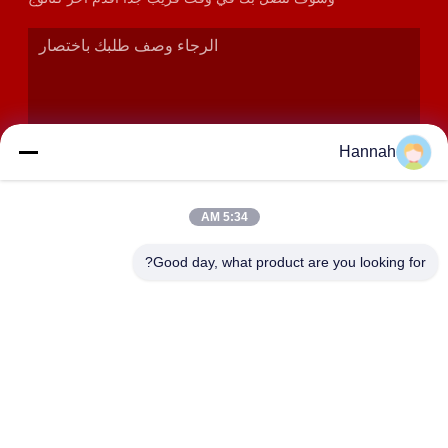
Hannah
5:34 AM
إرسال
Good day, what product are you looking for?
عنوان
الغرف 2408،2409،2410 ، مبنى Huakun ، رقم 200 القسم 2
Xiangfu East Road ، شارع Dongjing ، منطقة Yuhua ،
Changsha ، الصين