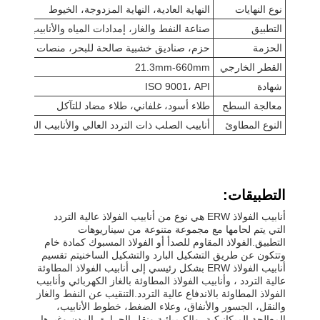
نوع النهايات
النهاية العادية، النهاية المزدوجة، الخيوط
التطبيق
صناعة النفط والغاز، إمدادات المياه والأنابيب، الهياكل
الحزمة
حزم، صناديق خشبية صالحة للبحر، منصات خشبية
القطر الخارجي
21.3mm-660mm
شهادة
ISO 9001، API
معالجة السطح
طلاء أسود، غلفاني، طلاء مضاد للتآكل
النوع المطاوئ
أنابيب الصلب ذات التردد العالي والأنابيب الصلبة ذا
التطبيقات:
أنابيب الفولاذ ERW هي نوع من أنابيب الفولاذ عالية التردد
التي يتم لحامها مع مجموعة متنوعة من سيناريوهات
التطبيق.الفولاذ المقاوم للصدأ أو الفولاذ المسبوك كمادة خام
وتتكون عن طريق التشكيل البارد والتشكيل الساخنيتم تقسيم
أنابيب الفولاذ ERW بشكل رئيسي إلى أنابيب الفولاذ المطاوئة
عالية التردد ، وأنابيب الفولاذ المطاوئة بالغاز الكهربائي وأنابيب
الفولاذ المطاوئة بالاندفاع عالية التردد.التنقيب عن النفط والغاز
والنقل، الجسور والأنفاق، وعلاء الضغط، خطوط الأنابيب،
المعالجة الميكانيكية، والكيميائية ونقل الحرارة، المدن وغيرها