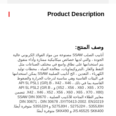
Product Description
وصف المنتج:
أنابيب الصلب SSAW مصنوعة من مواد الفولاذ الكربوني عالية
الجودة ، والتي لديها خصائص ميكانيكية ممتازة وأداء متفوق.
يتم استخدامها على نطاق واسع في مختلف الصناعات مثل
النفط والغاز ،البتروكيماويات، معالجة المياه ، محطات توليد
الكهرباء ، التعدين ، الخ أنابيب الصلبية SSAW يمكن استخدامها
في البيئات القاسية وهي مناسبة لدرجات الحرارة والضغوط
القاسية.بما في ذلك API 5L PSL1 (GR).B ، X42 ، X46 ،
X52 ، X56 ، X60 ، X65 ، X70) و API 5L PSL2 (GR.B ،
X42 ، X46 ، X52 ، X56 ، X60 ، X65 ، X70 ، X80). تتضمن
معايير الطلاء المتاحة للأنابيب الصلبية SSAW DIN 30670 ،
DIN 30671 ، DIN 30678 ،SY/T0413-2002. EN10219
S275J0H ، S275J2H ، S355J0H و S355J2H متوفرة أيضًا.
JIS A5525 SKK400 و SKK490 متوفرة أيضًا.