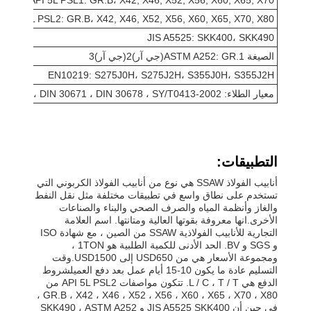
API 5L PSL1: GR.B، X42, X46, X52, X56, X60, X65, X70
API 5L PSL2: GR.B، X42, X46, X52, X56, X60, X65, X70, X80
JIS A5525: SKK400، SKK490
الصيغة ASTM A252: GR.1(جي آر)2(جي آر)3
EN10219: S275J0H، S275J2H، S355J0H، S355J2H
معيار الطلاء: DIN 30670 ، DIN 30671 ، DIN 30678 ، SY/T0413-2002
التطبيقات:
أنابيب الفولاذ SSAW هي نوع من أنابيب الفولاذ الكربوني التي
تستخدم على نطاق واسع في تطبيقات مختلفة مثل نقل النفط
والغاز وأنظمة المياه والصرف الصحي والبناء والصناعات
الأخرى.انها معروفة بقوتها العالية ومتانتها. اسم العلامة
التجارية للأنابيب الفولاذية SSAW من الصين ، مع شهادة ISO
و SGS و BV. الحد الأدنى للكمية الطلبية هو 1TON ،
ومجموعة الأسعار هي من USD650 إلى USD1500.وقت
التسليم عادة ما يكون 10-15 أيام عمل بعد دفع العميلشروط
الدفع هي L / C ، T / T. تتكون مواصفات API 5L PSL2 من
GR.B ، X42 ، X46 ، X52 ، X56 ، X60 ، X65 ، X70 ، X80 ،
في حين أن JIS A5525 SKK400 و SKK490 ، ASTM A252