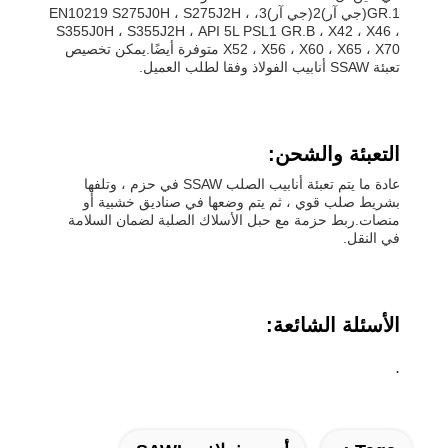
GR.1(جي آر)2(جي آر)3، EN10219 S275J0H ، S275J2H ،
S355J0H ، S355J2H ، API 5L PSL1 GR.B ، X42 ، X46 ،
X52 ، X56 ، X60 ، X65 ، X70 متوفرة أيضًا.يمكن تخصيص
تعبئة SSAW أنابيب الفولاذ وفقا لطلب العميل.
التعبئة والشحن:
عادة ما يتم تعبئة أنابيب الصلب SSAW في حزم ، وتلفها
بشريط صلب قوي ، ثم يتم وضعها في صناديق خشبية أو
منصات.ربط حزمة مع حبل الأسلاك الصلبة لضمان السلامة
في النقل.
الأسئلة الشائعة:
.