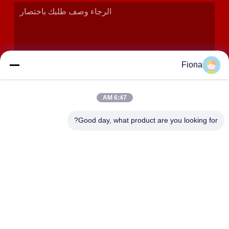
Fiona
6:47 AM
إرسال
Good day, what product are you looking for?
عنوان
الغرف 2408،2409،2410 ، مبنى Huakun ، رقم 200 القسم 2
Xiangfu East Road ، شارع Dongjing ، منطقة Yuhua ،
Changsha ، الصين
JOHO STEEL CO., LTD