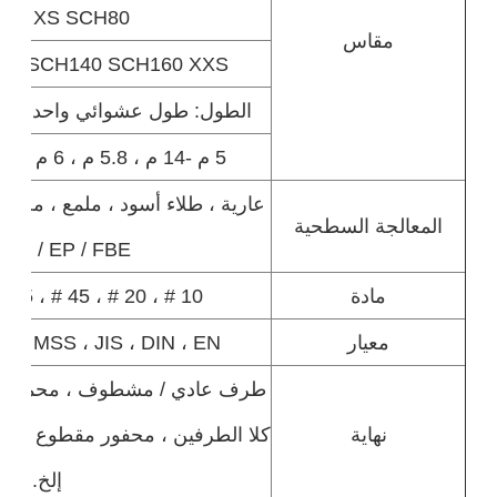
60 XS SCH80
مقاس
20 SCH140 SCH160 XXS
الطول: طول عشوائي واحد / ط
5 م -14 م ، 5.8 م ، 6 م ، 10 م -12 م ، 12 م
المعالجة السطحية
PP / EP / FBE طلاء
مادة
10 # ، 20 # ، 45 # ، ASTM A105 إلخ.
معيار
 ، MSS ، JIS ، DIN ، EN
طرف عادي / مشطوف ، محمي بأغ
نهاية
كلا الطرفين ، محفور مقطوع ، مخد
إلخ.