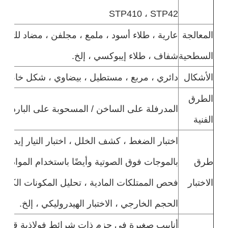
STP410 ، STP42
المعالجة
السطحية
شفاف ، طلاء إيبوكسي ، إلخ.
الأشكال
دائري ، مربع ، مستطيل ، بيضاوي ، شكل خاص وفقًا لمت
الطرق
المدرفلة على الساخن / المسحوبة على البارد / 
الفنية
اختبار الضغط ، كشف الخلل ، اختبار التيار إيدي ، 
طرق
بالموجات فوق الصوتية وأيضًا باستخدام المواد الكي
الاختبار
فحص الممتلكات المادية ، تحليل المكونات الكيميا
الحجم الخارجي ، الاختبار الهيدروليكي ، إلخ.
أنابيب صغيرة في حزم ذات شرائط فولاذية قوية 