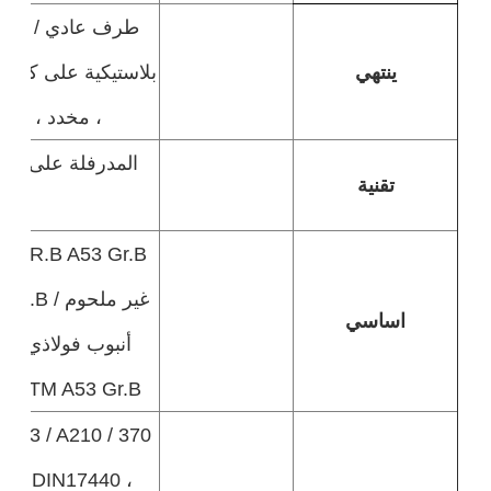
طرف عادي / مشط
ينتهي
بلاستيكية على كلا 
، مخدد ، ملول
المدرفلة على الس
تقنية
ا
غير ملحو
اساسي
أنبو
ASTM A53 Gr.B ،
A213 / A210 / 370
22 DIN17440 ،