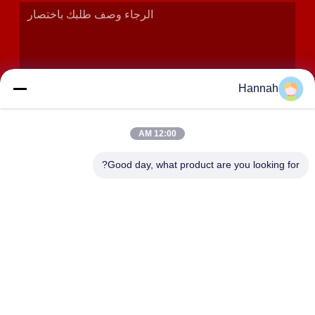
Hannah
12:00 AM
إرسال
Good day, what product are you looking for?
عنوان
الغرف 2408،2409،2410 ، مبنى Huakun ، رقم 200 القسم 2
Xiangfu East Road ، شارع Dongjing ، منطقة Yuhua ،
Changsha ، الصين
JOHO STEEL CO., LTD