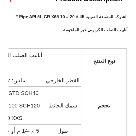
الشركة المصنعة الصينية Pipe API 5L GR X65 10 # 20 # 45 #
أنابيب الصلب الكربوني غير الملحومة
أنابيب الصلب الكرب
نوع المنتج
ال
القطر الخارجي
سلس: 17-914 مم 3/8 "-36"
30 STD SCH40
بحجم
سمك الحائط
SCH100 SCH120
160 XXS
طول
5 م -14 م أو حسب طلب الزبون الفعلي